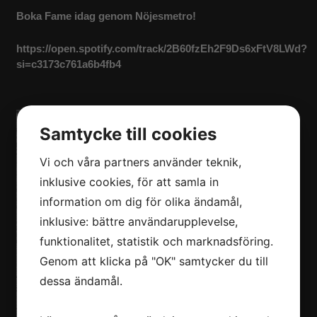
Boka Fame idag genom Nöjesmetro!
https://open.spotify.com/track/2B60fzEh2F9Ds6xFtV8LWd?
si=c3173c761a6b4fb4
Samtycke till cookies
Vi och våra partners använder teknik,
inklusive cookies, för att samla in
information om dig för olika ändamål,
inklusive: bättre användarupplevelse,
funktionalitet, statistik och marknadsföring.
Genom att klicka på "OK" samtycker du till
dessa ändamål.