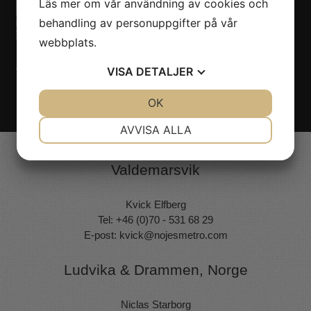
Läs mer om vår användning av cookies och
behandling av personuppgifter på vår
webbplats.
VISA
DETALJER
Vill du boka FAME till ert evenemang? Kontakta oss på
Nöjesmetro!
Klicka här!
JA
NEJ
OK
JA
NEJ
NÖDVÄNDIG
INSTÄLLNINGAR
AVVISA ALLA
JA
NEJ
JA
NEJ
Valdemarsvik
MARKNADSFÖRING
STATISTIK
Kvick Elfberg
Tel: +46 (0)70 - 531 68 29
E-post:
kvick@nojesmetro.com
Ludvika & Drammen, Norge
Niclas Starborg