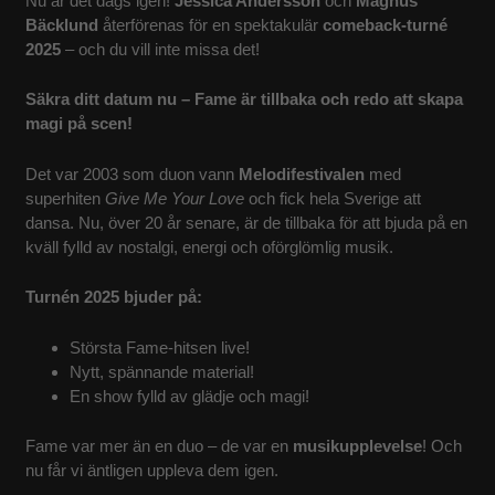
Nu är det dags igen!
Jessica Andersson
och
Magnus
Bäcklund
återförenas för en spektakulär
comeback-turné
KONTAKT
2025
– och du vill inte missa det!
Säkra ditt datum nu – Fame är tillbaka och redo att skapa
magi på scen!
Det var 2003 som duon vann
Melodifestivalen
med
superhiten
Give Me Your Love
och fick hela Sverige att
dansa. Nu, över 20 år senare, är de tillbaka för att bjuda på en
kväll fylld av nostalgi, energi och oförglömlig musik.
Turnén 2025 bjuder på:
Största Fame-hitsen live!
Nytt, spännande material!
En show fylld av glädje och magi!
Fame var mer än en duo – de var en
musikupplevelse
! Och
nu får vi äntligen uppleva dem igen.