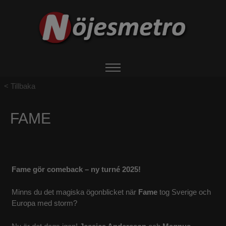
Tillbaka
HEM
FAME
OM NÖJESMETRO
EVENTS
Fame gör comeback – ny turné 2025!
BOKA ARTIST
Minns du det magiska ögonblicket när
Fame
tog Sverige och
Europa med storm?
UTHYRNING