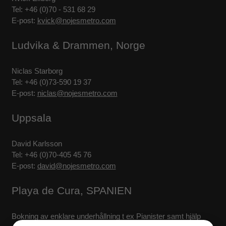
Tel: +46 (0)70 - 531 68 29
E-post:
kvick@nojesmetro.com
Ludvika & Drammen, Norge
Niclas Starborg
Tel: +46 (0)73-590 19 37
E-post:
niclas@nojesmetro.com
Uppsala
David Karlsson
Tel: +46 (0)70-405 45 76
E-post:
david@nojesmetro.com
Playa de Cura, SPANIEN
Bokning av enklare underhållning t ex Pianister samt hjälp