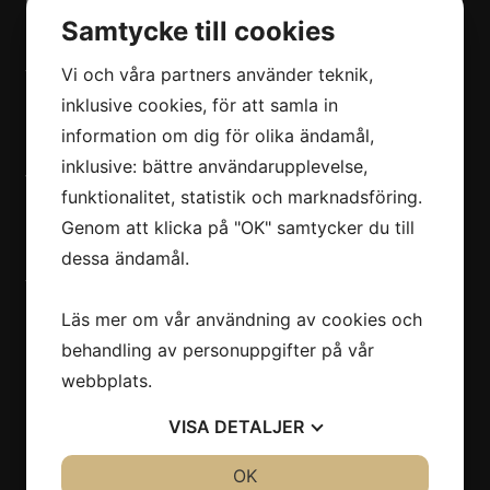
med övrigt inom nöje efter önskemål
Samtycke till cookies
Helena Axinger
Vi och våra partners använder teknik,
Tel: +34608873412
inklusive cookies, för att samla in
information om dig för olika ändamål,
inklusive: bättre användarupplevelse,
Vadstena
funktionalitet, statistik och marknadsföring.
Genom att klicka på "OK" samtycker du till
Bokning Dansband/artister
dessa ändamål.
Krister Nordström
Tel: 070-530 05 87
E-post:
krister@nojesmetro.com
Läs mer om vår användning av cookies och
behandling av personuppgifter på vår
webbplats.
VISA
DETALJER
JA
NEJ
OK
JA
NEJ