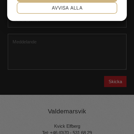
NÖDVÄNDIG
INSTÄLLNINGAR
AVVISA ALLA
JA
NEJ
JA
NEJ
MARKNADSFÖRING
STATISTIK
Skicka
Valdemarsvik
Kvick Elfberg
Tel: +46 (0)70 - 531 68 29