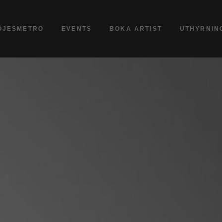
ÖJESMETRO
EVENTS
BOKA ARTIST
UTHYRNIN