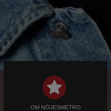
OM NÖJESMETRO