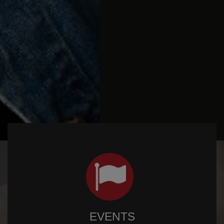
EVENTS