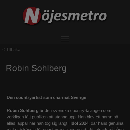
Tillbaka
HEM
Robin Sohlberg
OM NÖJESMETRO
EVENTS
Den countryartist som charmat Sverige
BOKA ARTIST
Robin Sohlberg
är den svenska country‑talangen som
verkligen fått publiken att stanna upp. Han blev ett namn på
UTHYRNING
allas läppar när han tog sig långt i
Idol 2024
, där hans genuina
röst och känsla för countrymusik gjorde starkt intryck på både