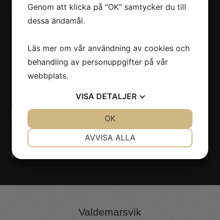
Genom att klicka på "OK" samtycker du till
dessa ändamål.
Läs mer om vår användning av cookies och
behandling av personuppgifter på vår
webbplats.
VISA
DETALJER
JA
NEJ
OK
JA
NEJ
NÖDVÄNDIG
INSTÄLLNINGAR
AVVISA ALLA
Vill du boka Robin Sohlberg till ert evenemang? Kontakta oss
JA
NEJ
JA
NEJ
på Nöjesmetro!
Klicka här!
MARKNADSFÖRING
STATISTIK
Valdemarsvik