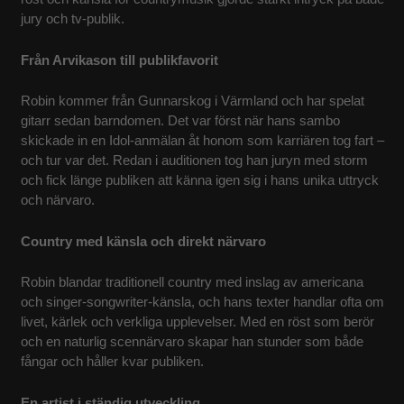
jury och tv‑publik.
KONTAKT
Från Arvikason till publikfavorit
Robin kommer från Gunnarskog i Värmland och har spelat
gitarr sedan barndomen. Det var först när hans sambo
skickade in en Idol‑anmälan åt honom som karriären tog fart –
och tur var det. Redan i auditionen tog han juryn med storm
och fick länge publiken att känna igen sig i hans unika uttryck
och närvaro.
Country med känsla och direkt närvaro
Robin blandar traditionell country med inslag av americana
och singer‑songwriter‑känsla, och hans texter handlar ofta om
livet, kärlek och verkliga upplevelser. Med en röst som berör
och en naturlig scennärvaro skapar han stunder som både
fångar och håller kvar publiken.
En artist i ständig utveckling