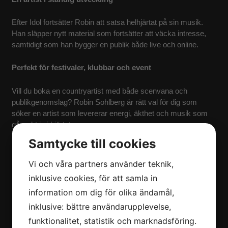
Efter Idol fortsätter Robin att satsa helhjärtat på sin musik.
Han släpper nytt material som fortsätter att väcka intresse,
samtidigt som han bygger en publik både live och online.
Perfekt för festivaler, klubbar och event
Vill du boka en countryartist med både scenvana och
publikgenomslag? Robin Sohlberg är rätt val för dig som
söker en artist som levererar energi, äkthet och musik som
går rakt in i hjärtat.
Samtycke till cookies
Vi och våra partners använder teknik,
inklusive cookies, för att samla in
information om dig för olika ändamål,
inklusive: bättre användarupplevelse,
funktionalitet, statistik och marknadsföring.