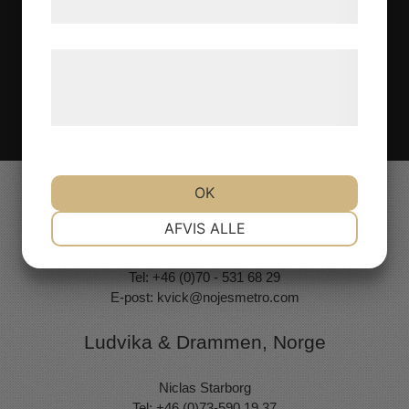
samtykke til disse formål.
Læs mere om vores brug af cookies og
behandling af persondata på vores
hjemmeside.
OK
Valdemarsvik
NØDVENDIGE
PRÆFERENCER
AFVIS ALLE
Kvick Elfberg
Tel: +46 (0)70 - 531 68 29
MARKETING
STATISTIK
E-post:
kvick@nojesmetro.com
Ludvika & Drammen, Norge
Niclas Starborg
Tel: +46 (0)73-590 19 37