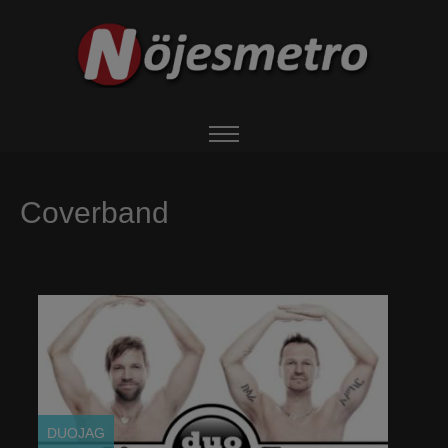
HEM
Coverband
OM NÖJESMETRO
EVENTS
BOKA ARTIST
UTHYRNING
DUOJAG