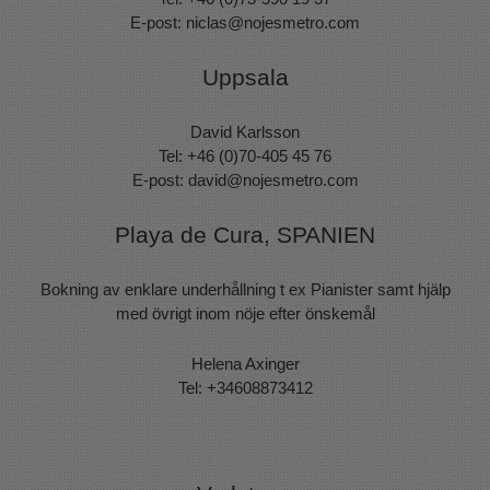
E-post:
niclas@nojesmetro.com
Uppsala
David Karlsson
Tel: +46 (0)70-405 45 76
E-post:
david@nojesmetro.com
Playa de Cura, SPANIEN
Bokning av enklare underhållning t ex Pianister samt hjälp
med övrigt inom nöje efter önskemål
Helena Axinger
Tel: +34608873412